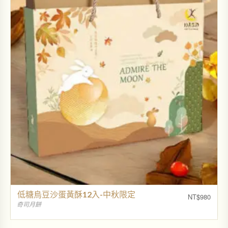
低糖烏豆沙蛋黃酥12入-中秋限定
NT$
980
奇司月餅