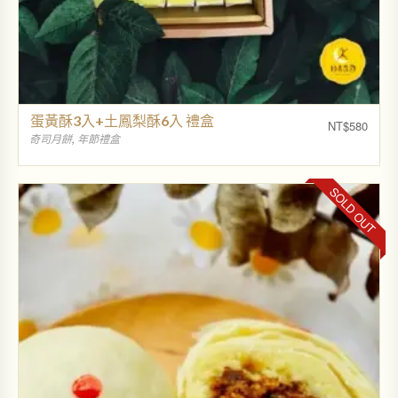
蛋黃酥3入+土鳳梨酥6入 禮盒
NT$
580
奇司月餅
,
年節禮盒
SOLD OUT