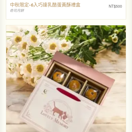
中秋限定-6入巧達乳酪蛋黃酥禮盒
NT$
500
奇司月餅