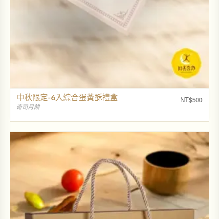
中秋限定-6入綜合蛋黃酥禮盒
NT$
500
奇司月餅