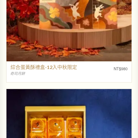
綜合蛋黃酥禮盒-12入中秋限定
NT$
980
奇司月餅