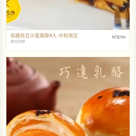
低糖烏豆沙蛋黃酥9入-中秋限定
NT$
750
奇司月餅