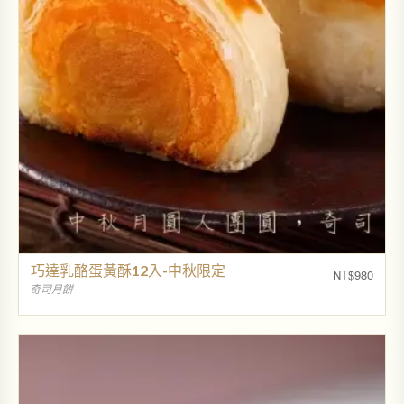
巧達乳酪蛋黃酥12入-中秋限定
NT$
980
奇司月餅