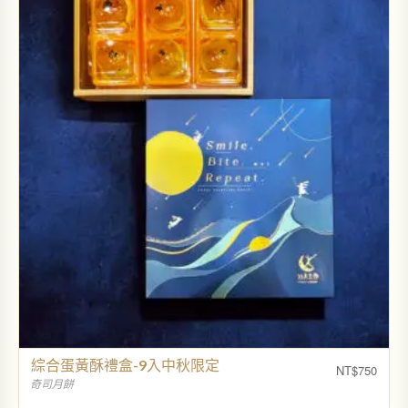
綜合蛋黃酥禮盒-9入中秋限定
NT$
750
奇司月餅