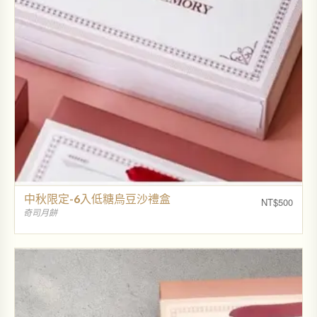
中秋限定-6入低糖烏豆沙禮盒
NT$
500
奇司月餅