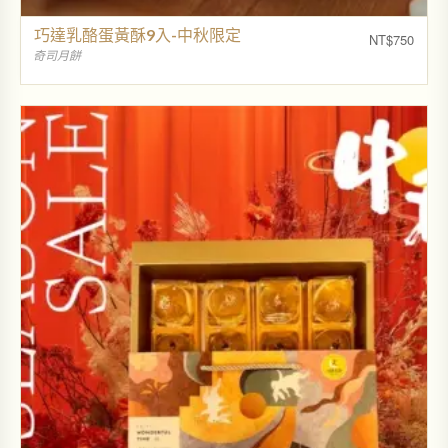
巧達乳酪蛋黃酥9入-中秋限定
NT$
750
奇司月餅