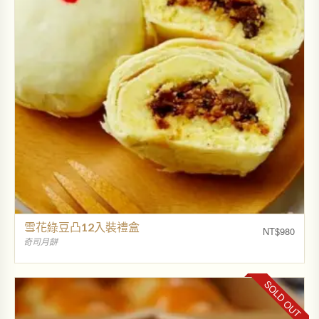
雪花綠豆凸12入裝禮盒
NT$
980
奇司月餅
SOLD OUT