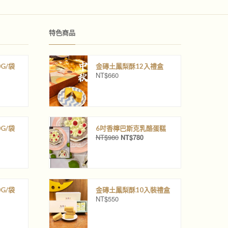
特色商品
G/袋
金磚土鳳梨酥12入禮盒
NT$
660
G/袋
6吋香檸巴斯克乳酪蛋糕
NT$
980
NT$
780
原
目
始
前
價
價
格
格
：
：
N
N
G/袋
金磚土鳳梨酥10入裝禮盒
T
T
NT$
550
$
$
9
7
8
8