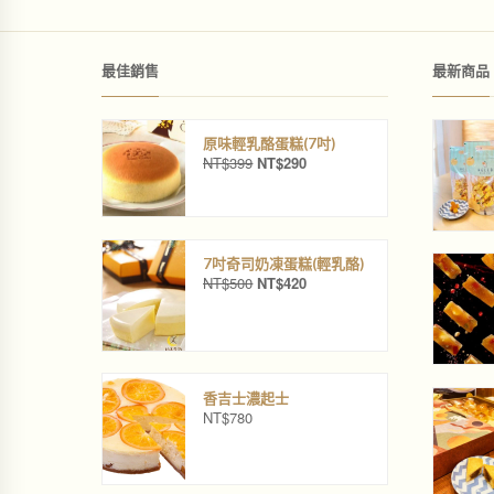
最佳銷售
最新商品
原味輕乳酪蛋糕(7吋)
NT$
399
NT$
290
原
目
始
前
價
價
格
格
：
：
N
N
7吋奇司奶凍蛋糕(輕乳酪)
NT$
500
NT$
420
T
T
原
目
$
$
始
前
3
2
價
價
9
9
格
格
9
0
：
：
。
。
N
N
香吉士濃起士
T
T
NT$
780
$
$
5
4
0
2
0
0