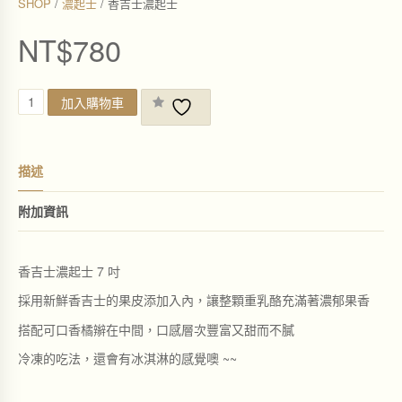
SHOP
/
濃起士
/ 香吉士濃起士
NT$
780
香
加入購物車
吉
士
濃
起
描述
士
數
量
附加資訊
香吉士濃起士 7 吋
採用新鮮香吉士的果皮添加入內，讓整顆重乳酪充滿著濃郁果香
搭配可口香橘辮在中間，口感層次豐富又甜而不膩
冷凍的吃法，還會有冰淇淋的感覺噢 ~~