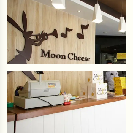
T
T
$
$
7
6
0
0
。
。