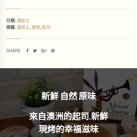
濃起士
分類:
濃起士
蛋糕
起司
標籤:
,
,
SHARE:
新鮮 自然 原味
來自澳洲的起司.新鮮
現烤的幸福滋味