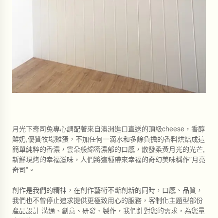
月光下奇司兔專心調配著來自澳洲進口直送的頂級cheese，香醇
鮮奶,優質牧場雞蛋，不加任何一滴水和多餘負擔的香料烘焙成這
簡單純粹的香濃，雲朵般綿密濃郁的口感，散發柔黃月光的光芒,
新鮮現烤的幸福滋味，人們將這種帶來幸福的奇幻美味稱作”月亮
奇司”。
創作是我們的精神，在創作藝術不斷創新的同時，口感、品質，
我們也不曾停止追求提供更極致用心的服務，客制化主題型部份
產品設計 溝通、創意、研發、製作，我們針對您的需求，為您量