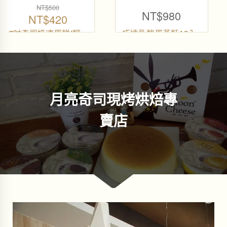
NT$
70
NT$
350
NT$
60
原
弦月奶酪禮盒(5入不
弦月奶酪-經典原味
挑款)
弦月奶酪
目
弦月奶酪
始
前
月亮奇司現烤烘焙專
價
價
賣店
格
格
：
：
N
N