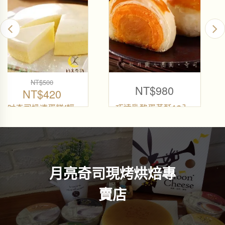
NT$
70
NT$
350
NT$
60
原
弦月奶酪禮盒(5入不
弦月奶酪-經典原味
挑款)
弦月奶酪
目
弦月奶酪
始
前
月亮奇司現烤烘焙專
價
價
賣店
格
格