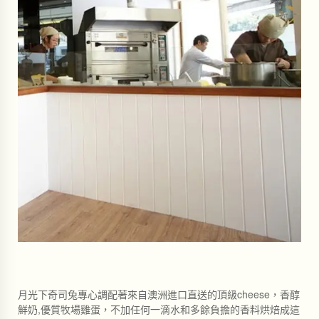
月光下奇司兔專心調配著來自澳洲進口直送的頂級cheese，香醇
鮮奶,優質牧場雞蛋，不加任何一滴水和多餘負擔的香料烘焙成這