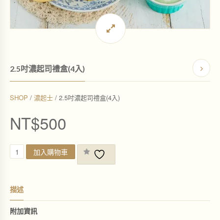
2.5吋濃起司禮盒(4入)
SHOP
/
濃起士
/ 2.5吋濃起司禮盒(4入)
NT$
500
2
加入購物車
.
5
吋
濃
描述
起
司
禮
附加資訊
盒