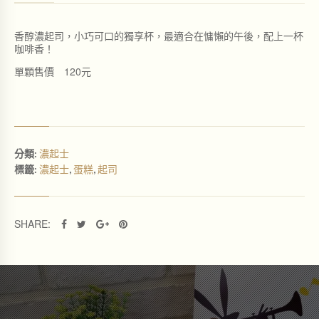
(
4
香醇濃起司，小巧可口的獨享杯，最適合在慵懶的午後，配上一杯
入
咖啡香！
)
數
單顆售價 120元
量
濃起士
分類:
濃起士
蛋糕
起司
標籤:
,
,
SHARE: