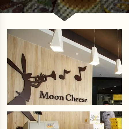
：
：
N
N
T
T
$
$
7
6
0
0
。