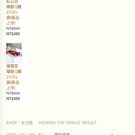
紅心芭
T
T
樂軟Q糖
$
$
250G/
5
4
袋(新品
0
8
上巿)
0
0
NT$
500
。
。
NT$
480
原
目
始
前
價
價
格
格
：
：
N
N
樹莓草
T
T
莓軟Q糖
$
$
250G/
5
4
袋(新品
0
8
上巿)
0
0
NT$
500
。
。
NT$
480
原
目
始
前
價
價
格
格
：
：
SHOP
/ 未分類
VIEWING THE SINGLE RESULT
N
N
T
T
VIEW:
120
/
240
/
ALL
預設排序