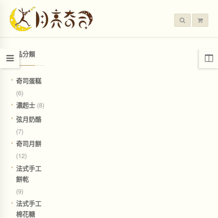
產品分類
奇司蛋糕
(6)
濃起士
(8)
弦月奶酪
(7)
奇司月餅
(12)
法式手工
餅乾
(9)
法式手工
棉花糖