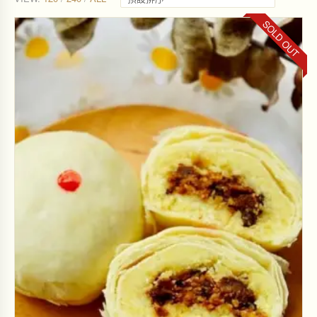
$
$
5
4
SOLD OUT
0
8
0
0
。
。