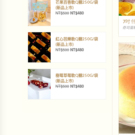
芒果百香軟Q糖250G/袋
(新品上巿)
NT$
500
NT$
480
原
目
始
前
7吋
價
價
奇司蛋
格
格
：
：
紅心芭樂軟Q糖250G/袋
N
N
(新品上巿)
T
T
NT$
500
NT$
480
原
目
$
$
始
前
5
4
價
價
0
8
格
格
0
0
：
：
。
。
樹莓草莓軟Q糖250G/袋
N
N
(新品上巿)
T
T
NT$
500
NT$
480
原
目
$
$
始
前
5
4
價
價
0
8
格
格
0
0
：
：
。
。
N
N
T
T
$
$
5
4