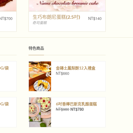
生巧布朗尼蛋糕(2.5吋)
NT$
700
NT$
140
奇司蛋糕
特色商品
G/袋
金磚土鳳梨酥12入禮盒
NT$
660
G/袋
6吋香檸巴斯克乳酪蛋糕
NT$
980
NT$
780
原
目
始
前
價
價
格
格
：
：