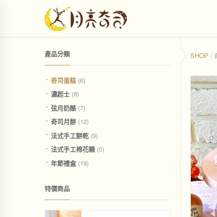
產品分類
SHOP
/
奇司蛋糕
(6)
濃起士
(8)
弦月奶酪
(7)
奇司月餅
(12)
法式手工餅乾
(9)
法式手工棉花糖
(0)
年節禮盒
(19)
特價商品