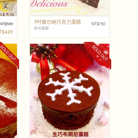
7吋維也納巧克力蛋糕
NT$
500
NT$
750
原
奇司蛋糕
T$
420
始
價
目
格
前
：
價
SOLD OUT
SOLD OUT
N
格
T
：
$
N
5
T
0
$
0
4
。
2
0
。