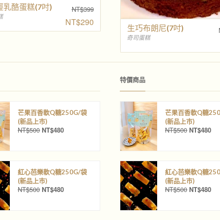
乳酪蛋糕(7吋)
NT$
399
原
糕
NT$
290
始
生巧布朗尼(7吋)
價
目
格
前
奇司蛋糕
：
價
N
格
T
：
$
N
3
T
9
$
9
2
特價商品
。
9
0
。
芒果百香軟Q糖250G/袋
芒果百香軟Q糖250
(新品上巿)
(新品上巿)
NT$
500
NT$
480
NT$
500
NT$
480
原
目
原
目
始
前
始
前
價
價
價
價
格
格
格
格
：
：
：
：
紅心芭樂軟Q糖250G/袋
紅心芭樂軟Q糖250
N
N
N
N
(新品上巿)
(新品上巿)
T
T
T
T
NT$
500
NT$
480
NT$
500
NT$
480
原
目
原
目
$
$
$
$
始
前
始
前
5
4
5
4
價
價
價
價
0
8
0
8
格
格
格
格
0
0
0
0