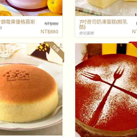
 什錦莓果優格慕斯
7吋奇司奶凍蛋糕(輕乳
NT$
980
酪)
原
糕
NT$
880
N
始
奇司蛋糕
價
目
格
前
：
價
特價
N
格
T
：
$
N
9
T
8
$
0
8
。
8
0
。