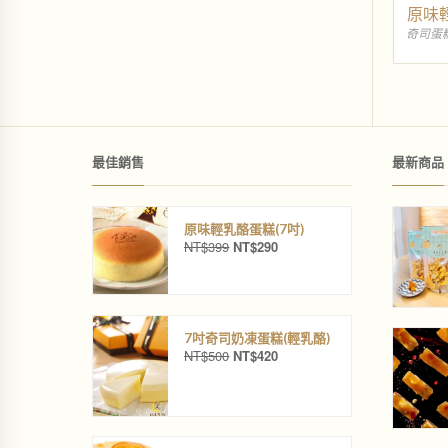
0
8
原味輕
0
0
奇司蛋
。
。
最佳銷售
最新商品
原味輕乳酪蛋糕(7吋)
NT$
399
NT$
290
原
目
始
前
價
價
格
格
：
：
N
N
7吋奇司奶凍蛋糕(輕乳酪)
NT$
500
NT$
420
T
T
原
目
$
$
始
前
3
2
價
價
9
9
格
格
9
0
：
：
。
。
N
N