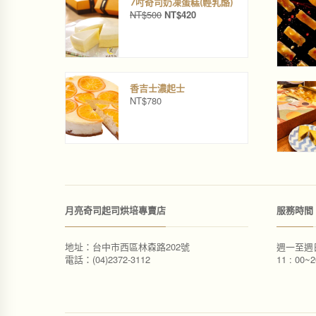
N
N
7吋奇司奶凍蛋糕(輕乳酪)
NT$
500
NT$
420
T
T
原
目
$
$
始
前
3
2
價
價
9
9
格
格
9
0
：
：
。
。
N
N
香吉士濃起士
T
T
NT$
780
$
$
5
4
0
2
0
0
。
。
月亮奇司起司烘培專賣店
服務時間
地址：台中市西區林森路202號
週一至週
電話：(04)2372-3112
11 : 00~2