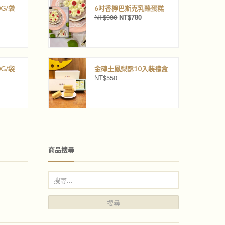
G/袋
6吋香檸巴斯克乳酪蛋糕
NT$
980
NT$
780
原
目
始
前
價
價
格
格
：
：
N
N
G/袋
金磚土鳳梨酥10入裝禮盒
T
T
NT$
550
$
$
9
7
8
8
0
0
。
。
商品搜尋