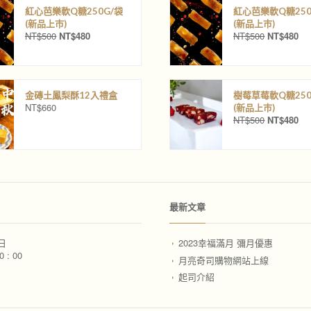
：
：
：
：
紅心芭樂軟Q糖250G/袋
紅心芭樂軟Q糖250
N
N
N
N
(新品上巿)
(新品上巿)
T
T
T
T
NT$
500
NT$
480
NT$
500
NT$
480
原
目
原
目
$
$
$
$
始
前
始
前
5
4
5
4
價
價
價
價
0
8
0
8
格
格
格
格
0
0
0
0
：
：
：
：
。
。
。
。
金磚土鳳梨酥12入禮盒
樹莓草莓軟Q糖250
N
N
N
N
NT$
660
(新品上巿)
T
T
T
T
NT$
500
NT$
480
原
目
$
$
$
$
始
前
5
4
5
4
價
價
0
8
0
8
格
格
0
0
0
0
：
：
。
。
。
。
N
N
T
T
最新文章
$
$
5
4
0
8
日
2023幸福滿月 彌月優惠
0
0
0 : 00
。
。
月亮奇司購物網站上線
起司介紹