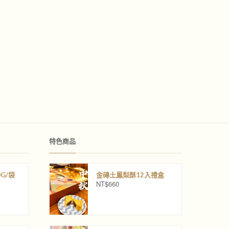
特色商品
G/袋
金磚土鳳梨酥12入禮盒
NT$
660