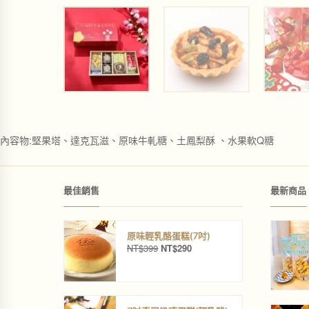
內容物:堅果塔、達克瓦滋、原味牛軋糖、土鳳梨酥 、水果軟Q糖
最佳銷售
最新商品
原味輕乳酪蛋糕(7吋)
NT$
399
NT$
290
原
目
始
前
價
價
格
格
：
：