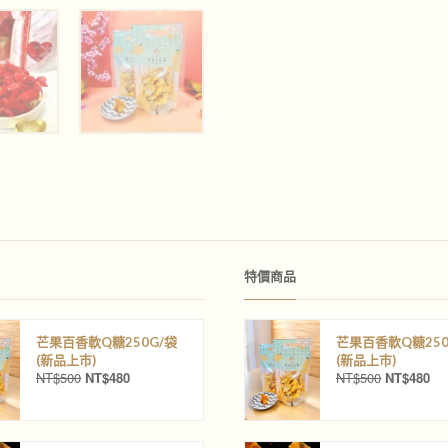
特價商品
芒果百香軟Q糖250G/袋
芒果百香軟Q糖250
(新品上巿)
(新品上巿)
NT$
500
NT$
480
NT$
500
NT$
480
原
目
原
目
始
前
始
前
價
價
價
價
格
格
格
格