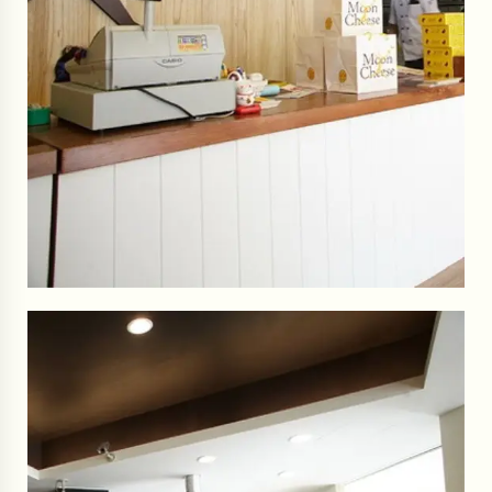
0
。
。