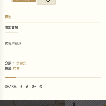
啡
焦
糖
堅
描述
果
塔
禮
附加資訊
盒
/
6
核果塔禮盒
入
裝
數
量
年節禮盒
分類:
禮盒
標籤:
SHARE: