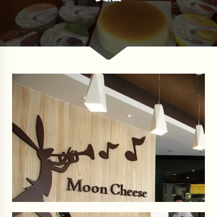
格
格
：
：
N
N
T
T
$
$
7
6
0