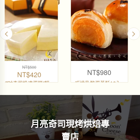
NT$
70
NT$
350
NT$
60
原
弦月奶酪禮盒(5入不
弦月奶酪-經典原味
挑款)
弦月奶酪
目
弦月奶酪
始
前
月亮奇司現烤烘焙專
價
價
賣店