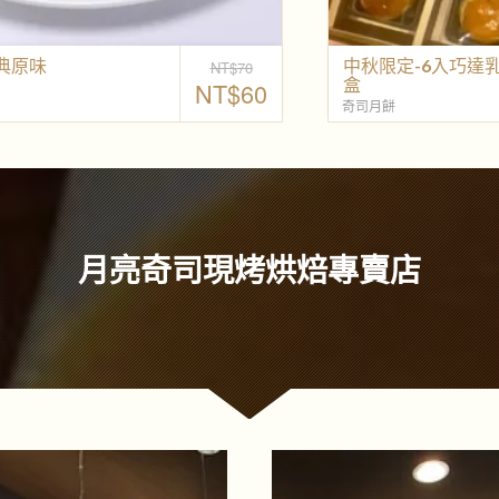
巧達乳酪蛋黃酥9入-中秋限定
NT$
750
奇司月餅
月亮奇司現烤烘焙專賣店