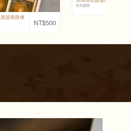
7吋奇司奶凍蛋糕(輕乳酪)
巧達
NT$
500
NT$
420
奇司蛋糕
奇司月
原
目
始
前
價
價
格
格
：
：
N