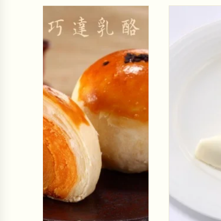
特價
原味輕乳酪蛋糕(7吋)