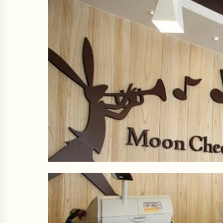
T
T
$
$
3
2
9
9
9
0
。
。