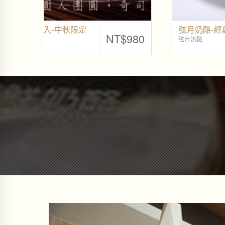
NT$
399
NT$
290
奇司蛋糕
原
目
始
前
價
價
格
格
：
：
N
N