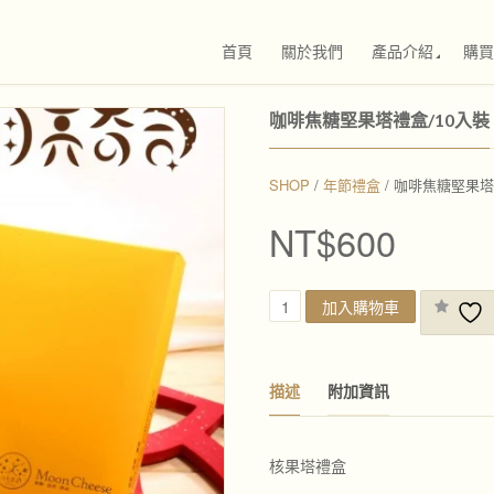
首頁
關於我們
產品介紹
購買
咖啡焦糖堅果塔禮盒/10入裝
SHOP
/
年節禮盒
/ 咖啡焦糖堅果塔
NT$
600
咖
加入購物車
啡
焦
糖
堅
描述
附加資訊
果
塔
禮
盒
核果塔禮盒
/