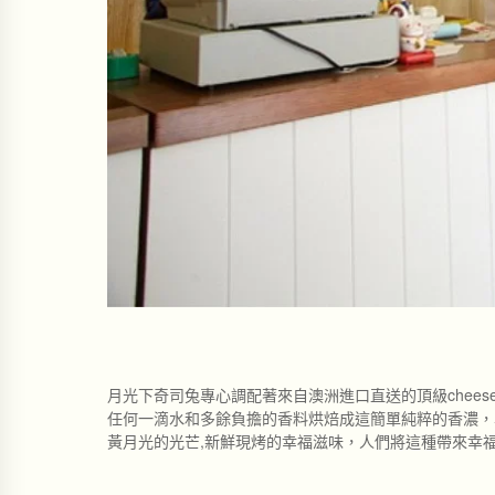
月光下奇司兔專心調配著來自澳洲進口直送的頂級chees
任何一滴水和多餘負擔的香料烘焙成這簡單純粹的香濃，
黃月光的光芒,新鮮現烤的幸福滋味，人們將這種帶來幸福