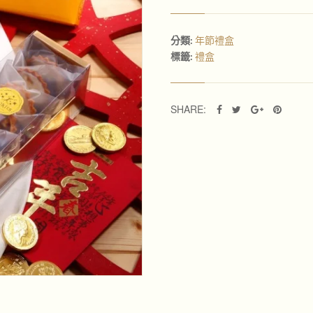
1
0
入
裝
年節禮盒
分類:
數
禮盒
標籤:
量
SHARE: