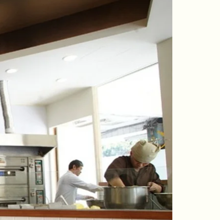
N
T
T
$
$
5
4
0
2
0
0
。
。