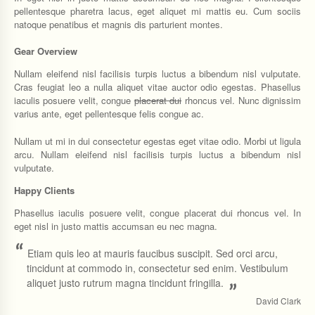
pellentesque pharetra lacus, eget aliquet mi mattis eu. Cum sociis
natoque penatibus et magnis dis parturient montes.
Gear Overview
Nullam eleifend nisl facilisis turpis luctus a bibendum nisl vulputate.
Cras feugiat leo a nulla aliquet vitae auctor odio egestas. Phasellus
iaculis posuere velit, congue
placerat dui
rhoncus vel. Nunc dignissim
varius ante, eget pellentesque felis congue ac.
Nullam ut mi in dui consectetur egestas eget vitae odio. Morbi ut ligula
arcu. Nullam eleifend nisl facilisis turpis luctus a bibendum nisl
vulputate.
Happy Clients
Phasellus iaculis posuere velit, congue placerat dui rhoncus vel. In
eget nisl in justo mattis accumsan eu nec magna.
“
Etiam quis leo at mauris faucibus suscipit. Sed orci arcu,
tincidunt at commodo in, consectetur sed enim. Vestibulum
aliquet justo rutrum magna tincidunt fringilla.
”
David Clark