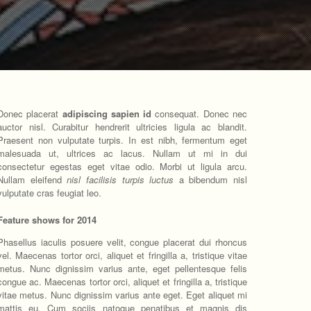
Donec placerat
adipiscing sapien id
consequat. Donec nec
auctor nisl. Curabitur hendrerit ultricies ligula ac blandit.
Praesent non vulputate turpis. In est nibh, fermentum eget
malesuada ut, ultrices ac lacus. Nullam ut mi in dui
consectetur egestas eget vitae odio. Morbi ut ligula arcu.
Nullam eleifend
nisl facilisis turpis luctus
a bibendum nisl
vulputate cras feugiat leo.
Feature shows for 2014
Phasellus iaculis posuere velit, congue placerat dui rhoncus
vel. Maecenas tortor orci, aliquet et fringilla a, tristique vitae
metus. Nunc dignissim varius ante, eget pellentesque felis
congue ac. Maecenas tortor orci, aliquet et fringilla a, tristique
vitae metus. Nunc dignissim varius ante eget.
Eget aliquet mi
mattis eu. Cum sociis natoque penatibus et magnis dis