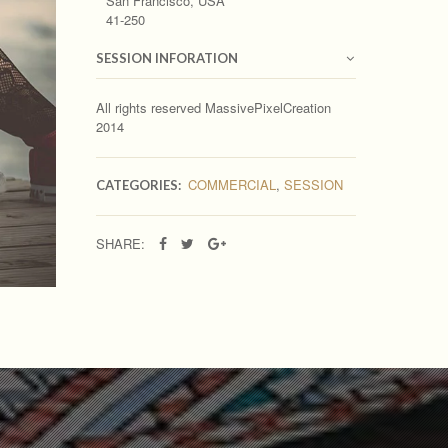
San Francisco, USA
41-250
SESSION INFORATION
All rights reserved MassivePixelCreation
2014
COMMERCIAL
,
SESSION
CATEGORIES:
SHARE: