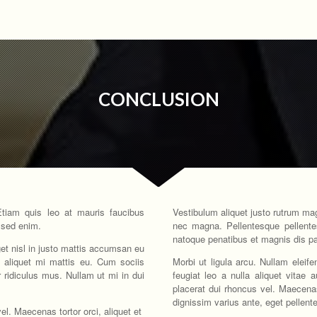
CONCLUSION
Etiam quis leo at mauris faucibus
Vestibulum aliquet justo rutrum magn
 sed enim.
nec magna. Pellentesque pellente
natoque penatibus et magnis dis pa
eget nisl in justo mattis accumsan eu
 aliquet mi mattis eu. Cum sociis
Morbi ut ligula arcu. Nullam eleife
 ridiculus mus. Nullam ut mi in dui
feugiat leo a nulla aliquet vitae 
placerat dui rhoncus vel. Maecenas t
dignissim varius ante, eget pellent
el. Maecenas tortor orci, aliquet et