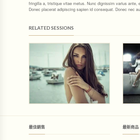
fringilla a, tristique vitae metus. Nunc dignissim varius ante,
Donec placerat adipiscing sapien id consequat. Donec nec auc
RELATED SESSIONS
最佳銷售
最新商品