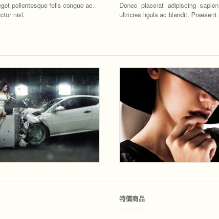
 eget pellentesque felis congue ac.
Donec placerat adipiscing sapien
tor nisl.
ultricies ligula ac blandit. Praesent
特價商品