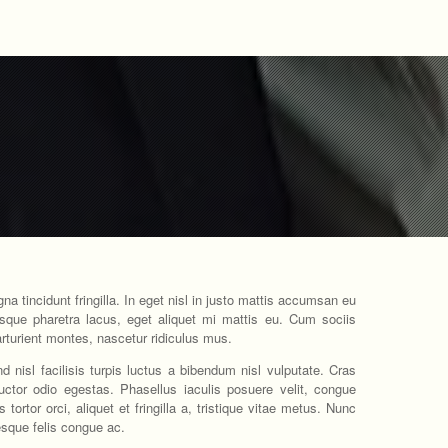
a tincidunt fringilla. In eget nisl in justo mattis accumsan eu
sque pharetra lacus, eget aliquet mi mattis eu. Cum sociis
rturient montes, nascetur ridiculus mus.
nd nisl facilisis turpis luctus a bibendum nisl vulputate. Cras
auctor odio egestas. Phasellus iaculis posuere velit, congue
ortor orci, aliquet et fringilla a, tristique vitae metus. Nunc
esque felis congue ac.