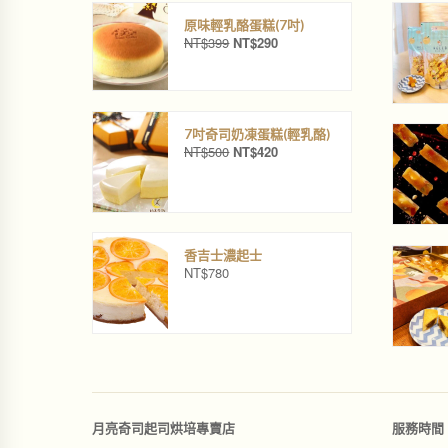
原味輕乳酪蛋糕(7吋)
NT$
399
NT$
290
原
目
始
前
價
價
格
格
：
：
N
N
7吋奇司奶凍蛋糕(輕乳酪)
NT$
500
NT$
420
T
T
原
目
$
$
始
前
3
2
價
價
9
9
格
格
9
0
：
：
。
。
N
N
香吉士濃起士
T
T
NT$
780
$
$
5
4
0
2
0
0
。
。
月亮奇司起司烘培專賣店
服務時間