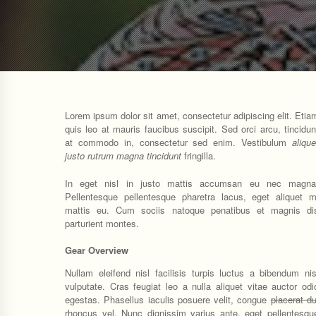
Lorem ipsum dolor sit amet, consectetur adipiscing elit. Etia
quis leo at mauris faucibus suscipit. Sed orci arcu, tincidun
at commodo in, consectetur sed enim. Vestibulum
alique
justo rutrum magna tincidunt
fringilla.
In eget nisl in justo mattis accumsan eu nec magna
Pellentesque pellentesque pharetra lacus, eget aliquet m
mattis eu. Cum sociis natoque penatibus et magnis di
parturient montes.
Gear Overview
Nullam eleifend nisl facilisis turpis luctus a bibendum nis
vulputate. Cras feugiat leo a nulla aliquet vitae auctor odi
egestas. Phasellus iaculis posuere velit, congue
placerat du
rhoncus vel. Nunc dignissim varius ante, eget pellentesqu