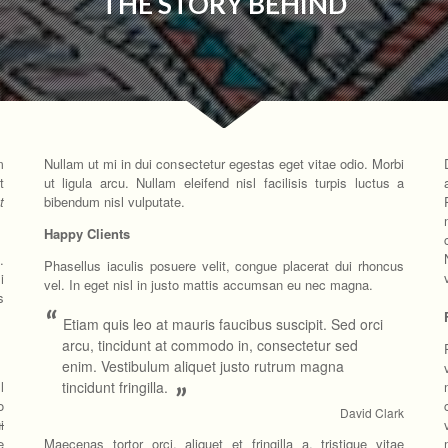
THE STORY BEHIND
m
Nullam ut mi in dui consectetur egestas eget vitae odio. Morbi
t
ut ligula arcu. Nullam eleifend nisl facilisis turpis luctus a
t
bibendum nisl vulputate.
Happy Clients
.
Phasellus iaculis posuere velit, congue placerat dui rhoncus
i
vel. In eget nisl in justo mattis accumsan eu nec magna.
s
“
Etiam quis leo at mauris faucibus suscipit. Sed orci
arcu, tincidunt at commodo in, consectetur sed
enim. Vestibulum aliquet justo rutrum magna
tincidunt fringilla.
l
”
o
David Clark
i
Maecenas tortor orci, aliquet et fringilla a, tristique vitae
e