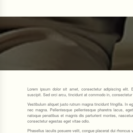
Lorem ipsum dolor sit amet, consectetur adipiscing elit. 
suscipit. Sed orci arcu, tincidunt at commodo in, consectetur
Vestibulum aliquet justo rutrum magna tincidunt fringilla. In 
nec magna. Pellentesque pellentesque pharetra lacus, eget
natoque penatibus et magnis dis parturient montes, nascetur
consectetur egestas eget vitae odio.
Phasellus iaculis posuere velit, congue placerat dui rhoncus v