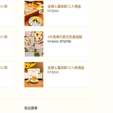
G/袋
金磚土鳳梨酥12入禮盒
NT$
660
G/袋
6吋香檸巴斯克乳酪蛋糕
NT$
980
NT$
780
原
目
始
前
價
價
格
格
：
：
N
N
G/袋
金磚土鳳梨酥10入裝禮盒
T
T
NT$
550
$
$
9
7
8
8
0
0
。
。
商品搜尋