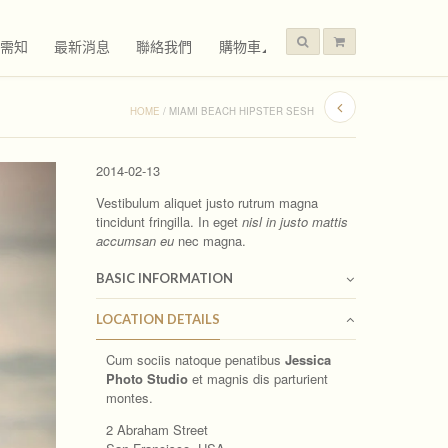
需知
最新消息
聯絡我們
購物車
HOME
/
MIAMI BEACH HIPSTER SESH
2014-02-13
Vestibulum aliquet justo rutrum magna
tincidunt fringilla. In eget
nisl in justo mattis
accumsan eu
nec magna.
BASIC INFORMATION
LOCATION DETAILS
Cum sociis natoque penatibus
Jessica
Photo Studio
et magnis dis parturient
montes.
2 Abraham Street