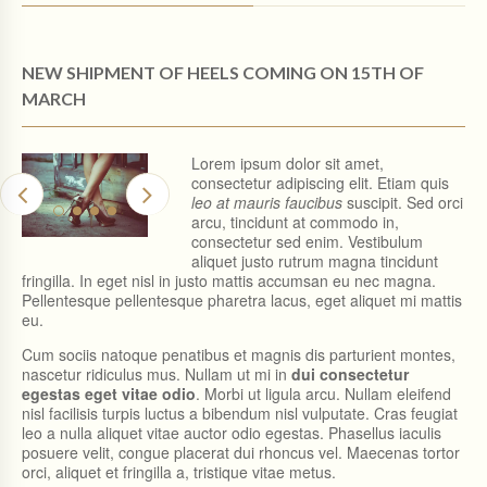
$
$
5
4
0
8
0
0
NEW SHIPMENT OF HEELS COMING ON 15TH OF
。
。
MARCH
Lorem ipsum dolor sit amet,
consectetur adipiscing elit. Etiam quis
leo at mauris faucibus
suscipit. Sed orci
arcu, tincidunt at commodo in,
consectetur sed enim. Vestibulum
aliquet justo rutrum magna tincidunt
fringilla. In eget nisl in justo mattis accumsan eu nec magna.
Pellentesque pellentesque pharetra lacus, eget aliquet mi mattis
eu.
Cum sociis natoque penatibus et magnis dis parturient montes,
nascetur ridiculus mus. Nullam ut mi in
dui consectetur
egestas eget vitae odio
. Morbi ut ligula arcu. Nullam eleifend
nisl facilisis turpis luctus a bibendum nisl vulputate. Cras feugiat
leo a nulla aliquet vitae auctor odio egestas. Phasellus iaculis
posuere velit, congue placerat dui rhoncus vel. Maecenas tortor
orci, aliquet et fringilla a, tristique vitae metus.