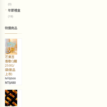
(0)
年節禮盒
(19)
特價商品
芒果百
香軟Q糖
250G/
袋(新品
上巿)
NT$
500
NT$
480
原
目
始
前
價
價
格
格
：
：
N
N