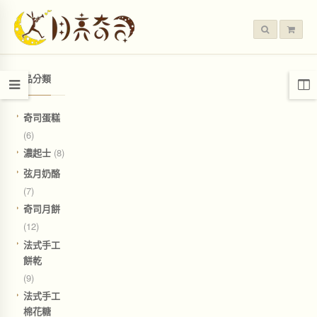
產品分類
奇司蛋糕
(6)
濃起士
(8)
弦月奶酪
(7)
奇司月餅
(12)
法式手工
餅乾
(9)
法式手工
棉花糖