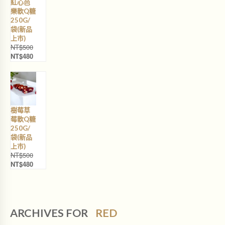
紅心芭
T
T
樂軟Q糖
$
$
250G/
5
4
袋(新品
0
8
上巿)
0
0
NT$
500
。
。
NT$
480
原
目
始
前
價
價
格
格
：
：
N
N
樹莓草
T
T
莓軟Q糖
$
$
250G/
5
4
袋(新品
0
8
上巿)
0
0
NT$
500
。
。
NT$
480
原
目
始
前
價
價
格
格
：
：
N
N
ARCHIVES FOR
RED
T
T