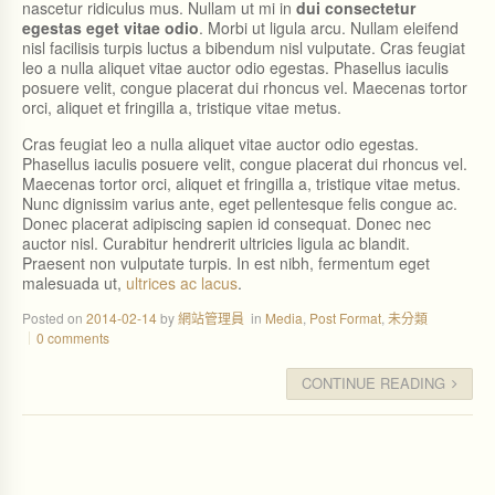
nascetur ridiculus mus. Nullam ut mi in
dui consectetur
egestas eget vitae odio
. Morbi ut ligula arcu. Nullam eleifend
nisl facilisis turpis luctus a bibendum nisl vulputate. Cras feugiat
leo a nulla aliquet vitae auctor odio egestas. Phasellus iaculis
posuere velit, congue placerat dui rhoncus vel. Maecenas tortor
orci, aliquet et fringilla a, tristique vitae metus.
Cras feugiat leo a nulla aliquet vitae auctor odio egestas.
Phasellus iaculis posuere velit, congue placerat dui rhoncus vel.
Maecenas tortor orci, aliquet et fringilla a, tristique vitae metus.
Nunc dignissim varius ante, eget pellentesque felis congue ac.
Donec placerat adipiscing sapien id consequat. Donec nec
auctor nisl. Curabitur hendrerit ultricies ligula ac blandit.
Praesent non vulputate turpis. In est nibh, fermentum eget
malesuada ut,
ultrices ac lacus
.
Posted on
2014-02-14
by
網站管理員
in
Media
,
Post Format
,
未分類
0 comments
CONTINUE READING