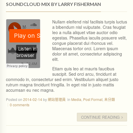
SOUNDCLOUD MIX BY LARRY FISHERMAN
Nullam eleifend nisl facilisis turpis luctus
a bibendum nisl vulputate. Cras feugiat
leo a nulla aliquet vitae auctor odio
egestas. Phasellus iaculis posuere velit,
congue placerat dui rhoncus vel.
Maecenas tortor orci. Lorem ipsum
dolor sit amet, consectetur adipiscing
elit.
Etiam quis leo at mauris faucibus
suscipit. Sed orci arcu, tincidunt at
commodo in, consectetur sed enim. Vestibulum aliquet justo
rutrum magna tincidunt fringilla. In eget nisl in justo mattis
accumsan eu nec magna.
Posted on
2014-02-14
by
網站管理員
in
Media
,
Post Format
,
未分類
0 comments
CONTINUE READING