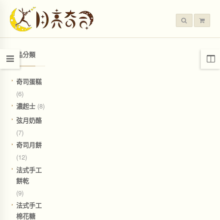
產品分類
奇司蛋糕
(6)
濃起士
(8)
弦月奶酪
(7)
奇司月餅
(12)
法式手工
餅乾
(9)
法式手工
棉花糖