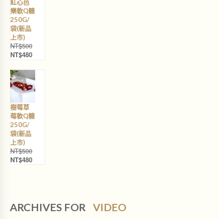
紅心芭
T
T
樂軟Q糖
$
$
250G/
5
4
袋(新品
0
8
上巿)
0
0
NT$
500
。
。
NT$
480
原
目
始
前
價
價
格
格
：
：
N
N
樹莓草
T
T
莓軟Q糖
$
$
250G/
5
4
袋(新品
0
8
上巿)
0
0
NT$
500
。
。
NT$
480
原
目
始
前
價
價
格
格
：
：
N
N
ARCHIVES FOR
VIDEO
T
T