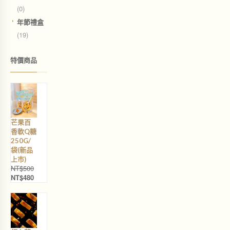
(0)
年節禮盒
(19)
特價商品
芒果百
香軟Q糖
250G/
袋(新品
上巿)
NT$
500
NT$
480
原
目
始
前
價
價
格
格
：
：
N
N