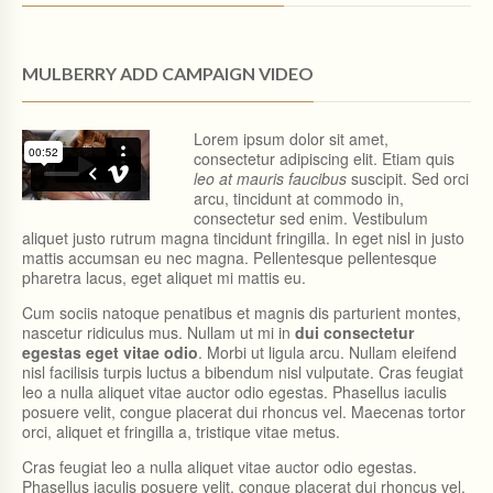
$
$
5
4
0
8
0
0
MULBERRY ADD CAMPAIGN VIDEO
。
。
Lorem ipsum dolor sit amet,
consectetur adipiscing elit. Etiam quis
leo at mauris faucibus
suscipit. Sed orci
arcu, tincidunt at commodo in,
consectetur sed enim. Vestibulum
aliquet justo rutrum magna tincidunt fringilla. In eget nisl in justo
mattis accumsan eu nec magna. Pellentesque pellentesque
pharetra lacus, eget aliquet mi mattis eu.
Cum sociis natoque penatibus et magnis dis parturient montes,
nascetur ridiculus mus. Nullam ut mi in
dui consectetur
egestas eget vitae odio
. Morbi ut ligula arcu. Nullam eleifend
nisl facilisis turpis luctus a bibendum nisl vulputate. Cras feugiat
leo a nulla aliquet vitae auctor odio egestas. Phasellus iaculis
posuere velit, congue placerat dui rhoncus vel. Maecenas tortor
orci, aliquet et fringilla a, tristique vitae metus.
Cras feugiat leo a nulla aliquet vitae auctor odio egestas.
Phasellus iaculis posuere velit, congue placerat dui rhoncus vel.