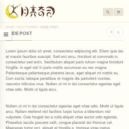
HOME
/
POST FORMAT
/
ASIDE POST
ASIDE POST
Lorem ipsum dolor sit amet, consectetur adipiscing elit. Etiam quis leo
at mauris faucibus suscipit. Sed orci arcu, tincidunt at commodo in,
consectetur sed enim. Vestibulum aliquet justo rutrum magna tincidunt
fringilla. In eget nisl in justo mattis accumsan eu nec magna.
Pellentesque pellentesque pharetra lacus, eget aliquet mi mattis eu.
Cum sociis natoque penatibus et magnis dis parturient montes,
nascetur ridiculus mus. Nullam ut mi in dui consectetur egestas eget
vitae odio. Morbi ut ligula arcu.
Nullam ut mi in dui consectetur egestas eget vitae odio. Morbi ut ligula
arcu. Nullam eleifend nisl facilisis turpis luctus a bibendum nisl
vulputate. Cras feugiat leo a nulla aliquet vitae auctor odio egestas.
Phasellus iaculis posuere velit, congue placerat dui rhoncus vel.
Maecenas tortor orci, aliquet et fringilla a, tristique vitae metus.