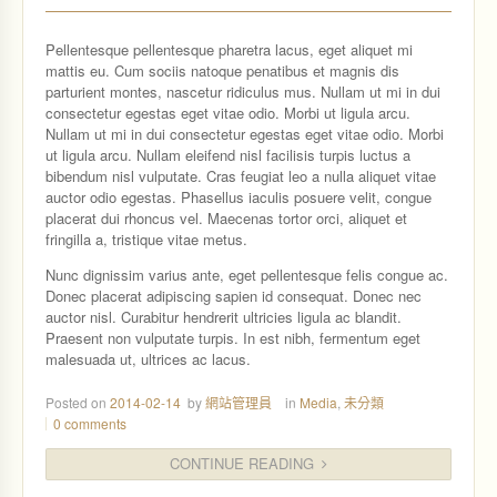
Pellentesque pellentesque pharetra lacus, eget aliquet mi
mattis eu. Cum sociis natoque penatibus et magnis dis
parturient montes, nascetur ridiculus mus. Nullam ut mi in dui
consectetur egestas eget vitae odio. Morbi ut ligula arcu.
Nullam ut mi in dui consectetur egestas eget vitae odio. Morbi
ut ligula arcu. Nullam eleifend nisl facilisis turpis luctus a
bibendum nisl vulputate. Cras feugiat leo a nulla aliquet vitae
auctor odio egestas. Phasellus iaculis posuere velit, congue
placerat dui rhoncus vel. Maecenas tortor orci, aliquet et
fringilla a, tristique vitae metus.
Nunc dignissim varius ante, eget pellentesque felis congue ac.
Donec placerat adipiscing sapien id consequat. Donec nec
auctor nisl. Curabitur hendrerit ultricies ligula ac blandit.
Praesent non vulputate turpis. In est nibh, fermentum eget
malesuada ut, ultrices ac lacus.
Posted on
2014-02-14
by
網站管理員
in
Media
,
未分類
0 comments
CONTINUE READING