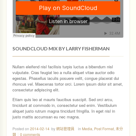
SOUNDCLOUD MIX BY LARRY FISHERMAN
Nullam eleifend nisl facilisis turpis luctus a bibendum nisl
vulputate. Cras feugiat leo a nulla aliquet vitae auctor odio
egestas. Phasellus iaculis posuere velit, congue placerat dui
rhoncus vel. Maecenas tortor orci. Lorem ipsum dolor sit amet,
consectetur adipiscing elit.
Etiam quis leo at mauris faucibus suscipit. Sed orci arcu,
tincidunt at commodo in, consectetur sed enim. Vestibulum
aliquet justo rutrum magna tincidunt fringilla. In eget nisl in
justo mattis accumsan eu nec magna.
Posted on
2014-02-14
by
網站管理員
in
Media
,
Post Format
,
未分
類
0 comments