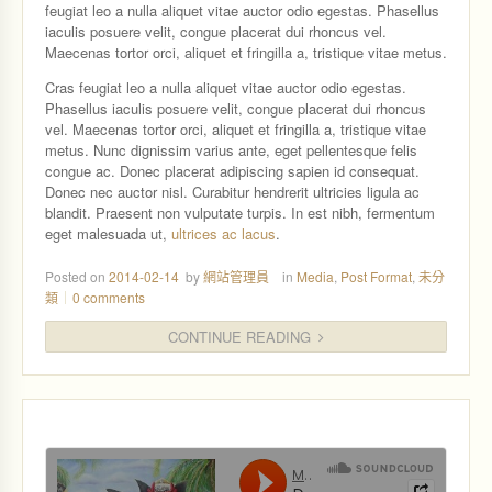
feugiat leo a nulla aliquet vitae auctor odio egestas. Phasellus
iaculis posuere velit, congue placerat dui rhoncus vel.
Maecenas tortor orci, aliquet et fringilla a, tristique vitae metus.
Cras feugiat leo a nulla aliquet vitae auctor odio egestas.
Phasellus iaculis posuere velit, congue placerat dui rhoncus
vel. Maecenas tortor orci, aliquet et fringilla a, tristique vitae
metus. Nunc dignissim varius ante, eget pellentesque felis
congue ac. Donec placerat adipiscing sapien id consequat.
Donec nec auctor nisl. Curabitur hendrerit ultricies ligula ac
blandit. Praesent non vulputate turpis. In est nibh, fermentum
eget malesuada ut,
ultrices ac lacus
.
Posted on
2014-02-14
by
網站管理員
in
Media
,
Post Format
,
未分
類
0 comments
CONTINUE READING