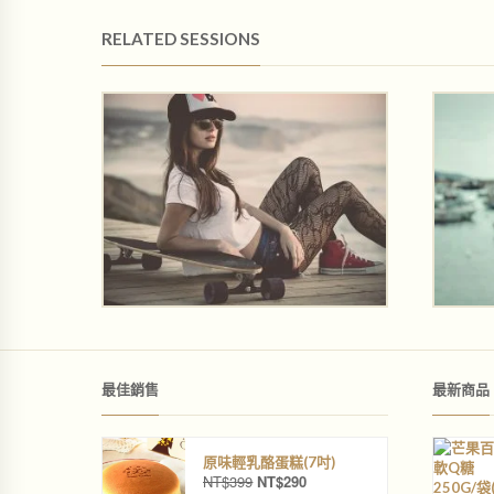
RELATED SESSIONS
最佳銷售
最新商品
原味輕乳酪蛋糕(7吋)
NT$
399
NT$
290
原
目