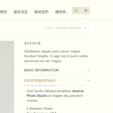
需知
最新消息
聯絡我們
購物車
HOME
/
PORTRAIT GALLERY
2014-02-08
Vestibulum aliquet justo rutrum magna
tincidunt fringilla. In eget
nisl in justo mattis
accumsan eu
nec magna.
BASIC INFORMATION
LOCATION DETAILS
Cum sociis natoque penatibus
Jessica
Photo Studio
et magnis dis parturient
montes.
2 Abraham Street