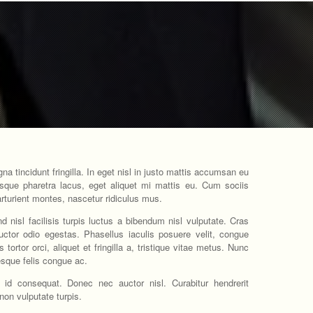
a tincidunt fringilla. In eget nisl in justo mattis accumsan eu
sque pharetra lacus, eget aliquet mi mattis eu. Cum sociis
rturient montes, nascetur ridiculus mus.
nd nisl facilisis turpis luctus a bibendum nisl vulputate. Cras
auctor odio egestas. Phasellus iaculis posuere velit, congue
ortor orci, aliquet et fringilla a, tristique vitae metus. Nunc
esque felis congue ac.
 id consequat. Donec nec auctor nisl. Curabitur hendrerit
 non vulputate turpis.