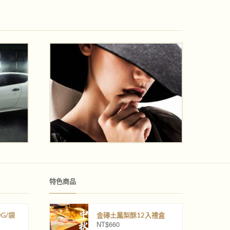
特色商品
G/袋
金磚土鳳梨酥12入禮盒
NT$
660