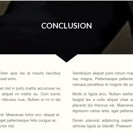
CONCLUSION
Etiam quis leo at mauris faucibus
Vestibulum aliquet justo rutrum magn
 sed enim.
nec magna. Pellentesque pellente
natoque penatibus et magnis dis pa
eget nisl in justo mattis accumsan eu
 aliquet mi mattis eu. Cum sociis
Morbi ut ligula arcu. Nullam eleife
 ridiculus mus. Nullam ut mi in dui
feugiat leo a nulla aliquet vitae 
placerat dui rhoncus vel. Maecenas t
dignissim varius ante, eget pellent
el. Maecenas tortor orci, aliquet et
 eget pellentesque felis congue ac.
Donec placerat adipiscing sapien
tor nisl.
ultricies ligula ac blandit. Praesent