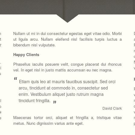
m
Nullam ut mi in dui consectetur egestas eget vitae odio. Morbi
t
ut ligula arcu. Nullam eleifend nisl facilisis turpis luctus a
t
bibendum nisl vulputate.
Happy Clients
.
Phasellus iaculis posuere velit, congue placerat dui rhoncus
i
vel. In eget nisl in justo mattis accumsan eu nec magna.
s
“
Etiam quis leo at mauris faucibus suscipit. Sed orci
arcu, tincidunt at commodo in, consectetur sed
enim. Vestibulum aliquet justo rutrum magna
tincidunt fringilla.
l
”
o
David Clark
i
Maecenas tortor orci, aliquet et fringilla a, tristique vitae
e
metus. Nunc dignissim varius ante eget.