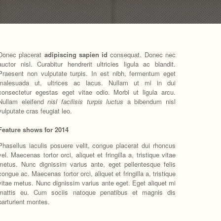
Donec placerat
adipiscing sapien id
consequat. Donec nec
auctor nisl. Curabitur hendrerit ultricies ligula ac blandit.
Praesent non vulputate turpis. In est nibh, fermentum eget
malesuada ut, ultrices ac lacus. Nullam ut mi in dui
consectetur egestas eget vitae odio. Morbi ut ligula arcu.
Nullam eleifend
nisl facilisis turpis luctus
a bibendum nisl
vulputate cras feugiat leo.
Feature shows for 2014
Phasellus iaculis posuere velit, congue placerat dui rhoncus
vel. Maecenas tortor orci, aliquet et fringilla a, tristique vitae
metus. Nunc dignissim varius ante, eget pellentesque felis
congue ac. Maecenas tortor orci, aliquet et fringilla a, tristique
vitae metus. Nunc dignissim varius ante eget.
Eget aliquet mi
mattis eu. Cum sociis natoque penatibus et magnis dis
parturient montes.