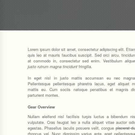
Lorem ipsum dolor sit amet, consectetur adipiscing elit. Etia
quis leo at mauris faucibus suscipit. Sed orci arcu, tincidun
at commodo in, consectetur sed enim. Vestibulum
alique
justo rutrum magna tincidunt
fringilla.
In eget nisl in justo mattis accumsan eu nec magna
Pellentesque pellentesque pharetra lacus, eget aliquet m
mattis eu. Cum sociis natoque penatibus et magnis di
parturient montes.
Gear Overview
Nullam eleifend nisl facilisis turpis luctus a bibendum nis
vulputate. Cras feugiat leo a nulla aliquet vitae auctor odi
egestas. Phasellus iaculis posuere velit, congue
placerat du
rhoncus vel. Nunc dignissim varius ante, eget pellentesqu