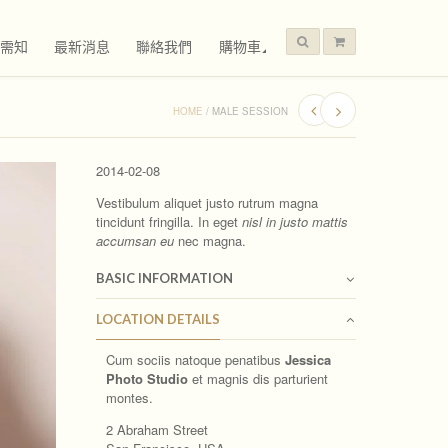
需知
最新消息
聯絡我們
購物車
HOME
/
MALE SESSION
2014-02-08
Vestibulum aliquet justo rutrum magna
tincidunt fringilla. In eget
nisl in justo mattis
accumsan eu
nec magna.
BASIC INFORMATION
LOCATION DETAILS
Cum sociis natoque penatibus
Jessica
Photo Studio
et magnis dis parturient
montes.
2 Abraham Street