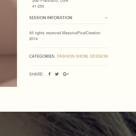
San Francisco, USA
41-250
SESSION INFORATION
All rights reserved MassivePixelCreation
2014
FASHION SHOW
,
SESSION
CATEGORIES:
SHARE: