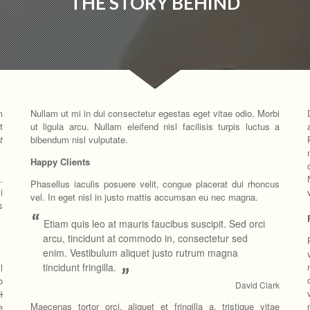
THE STORY BEHIND
m
Nullam ut mi in dui consectetur egestas eget vitae odio. Morbi
t
ut ligula arcu. Nullam eleifend nisl facilisis turpis luctus a
t
bibendum nisl vulputate.
Happy Clients
.
Phasellus iaculis posuere velit, congue placerat dui rhoncus
i
vel. In eget nisl in justo mattis accumsan eu nec magna.
s
“
Etiam quis leo at mauris faucibus suscipit. Sed orci
arcu, tincidunt at commodo in, consectetur sed
enim. Vestibulum aliquet justo rutrum magna
tincidunt fringilla.
l
”
o
David Clark
i
Maecenas tortor orci, aliquet et fringilla a, tristique vitae
e