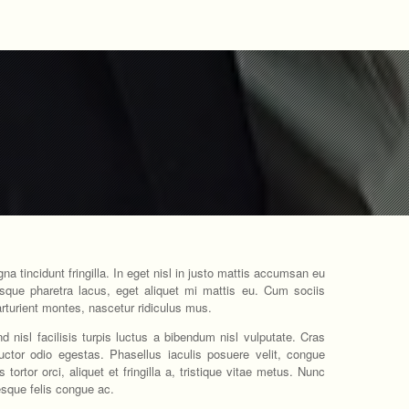
a tincidunt fringilla. In eget nisl in justo mattis accumsan eu
sque pharetra lacus, eget aliquet mi mattis eu. Cum sociis
rturient montes, nascetur ridiculus mus.
nd nisl facilisis turpis luctus a bibendum nisl vulputate. Cras
auctor odio egestas. Phasellus iaculis posuere velit, congue
ortor orci, aliquet et fringilla a, tristique vitae metus. Nunc
esque felis congue ac.