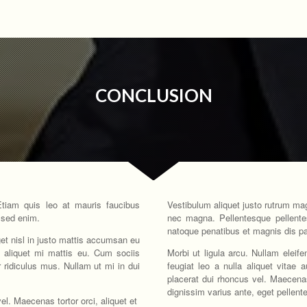
CONCLUSION
Etiam quis leo at mauris faucibus
Vestibulum aliquet justo rutrum magn
 sed enim.
nec magna. Pellentesque pellente
natoque penatibus et magnis dis pa
eget nisl in justo mattis accumsan eu
 aliquet mi mattis eu. Cum sociis
Morbi ut ligula arcu. Nullam eleife
 ridiculus mus. Nullam ut mi in dui
feugiat leo a nulla aliquet vitae 
placerat dui rhoncus vel. Maecenas t
dignissim varius ante, eget pellent
el. Maecenas tortor orci, aliquet et