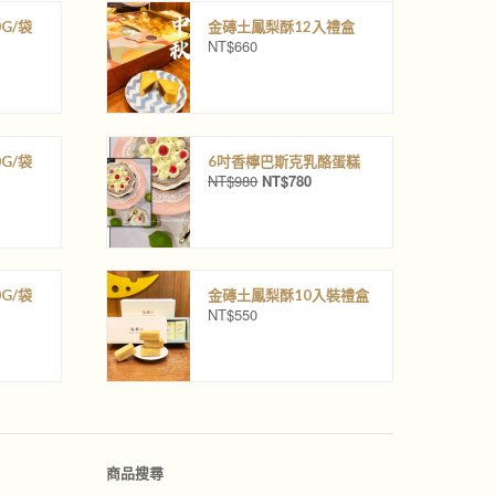
G/袋
金磚土鳳梨酥12入禮盒
NT$
660
G/袋
6吋香檸巴斯克乳酪蛋糕
NT$
980
NT$
780
原
目
始
前
價
價
格
格
：
：
N
N
G/袋
金磚土鳳梨酥10入裝禮盒
T
T
NT$
550
$
$
9
7
8
8
0
0
。
。
商品搜尋