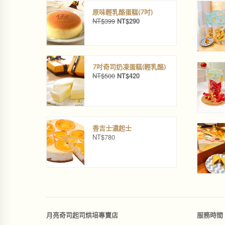
原味輕乳酪蛋糕(7吋)
NT$
399
NT$
290
原
目
始
前
價
價
格
格
：
：
N
N
7吋奇司奶凍蛋糕(輕乳酪)
NT$
500
NT$
420
T
T
原
目
$
$
始
前
3
2
價
價
9
9
格
格
9
0
：
：
。
。
N
N
香吉士濃起士
T
T
NT$
780
$
$
5
4
0
2
0
0
。
。
月亮奇司起司烘培專賣店
服務時間