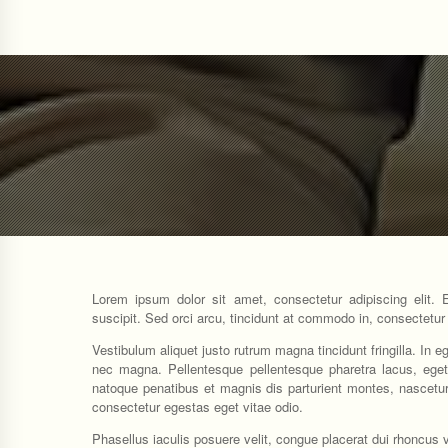
Lorem ipsum dolor sit amet, consectetur adipiscing elit. 
suscipit. Sed orci arcu, tincidunt at commodo in, consectetur
Vestibulum aliquet justo rutrum magna tincidunt fringilla. In 
nec magna. Pellentesque pellentesque pharetra lacus, eget
natoque penatibus et magnis dis parturient montes, nascetur
consectetur egestas eget vitae odio.
Phasellus iaculis posuere velit, congue placerat dui rhoncus v