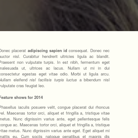
Donec placerat
adipiscing sapien id
consequat. Donec nec
auctor nisl. Curabitur hendrerit ultricies ligula ac blandit.
Praesent non vulputate turpis. In est nibh, fermentum eget
malesuada ut, ultrices ac lacus. Nullam ut mi in dui
consectetur egestas eget vitae odio. Morbi ut ligula arcu.
Nullam eleifend
nisl facilisis turpis luctus
a bibendum nisl
vulputate cras feugiat leo.
Feature shows for 2014
Phasellus iaculis posuere velit, congue placerat dui rhoncus
vel. Maecenas tortor orci, aliquet et fringilla a, tristique vitae
metus. Nunc dignissim varius ante, eget pellentesque felis
congue ac. Maecenas tortor orci, aliquet et fringilla a, tristique
vitae metus. Nunc dignissim varius ante eget.
Eget aliquet mi
mattis eu. Cum sociis natoque penatibus et magnis dis