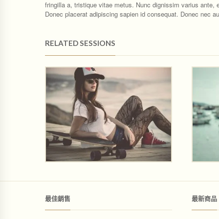
fringilla a, tristique vitae metus. Nunc dignissim varius ante,
Donec placerat adipiscing sapien id consequat. Donec nec auc
RELATED SESSIONS
最佳銷售
最新商品