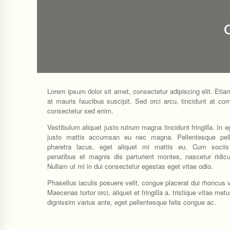
Lorem ipsum dolor sit amet, consectetur adipiscing elit. Etia
at mauris faucibus suscipit. Sed orci arcu, tincidunt at co
consectetur sed enim.
Vestibulum aliquet justo rutrum magna tincidunt fringilla. In eg
justo mattis accumsan eu nec magna. Pellentesque pell
pharetra lacus, eget aliquet mi mattis eu. Cum sociis
penatibus et magnis dis parturient montes, nascetur ridic
Nullam ut mi in dui consectetur egestas eget vitae odio.
Phasellus iaculis posuere velit, congue placerat dui rhoncus v
Maecenas tortor orci, aliquet et fringilla a, tristique vitae me
dignissim varius ante, eget pellentesque felis congue ac.