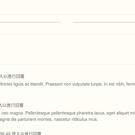
入以進行回覆
tricies ligula ac blandit. Praesent non vulputate turpis. In est nibh, fe
入以進行回覆
u nec magna. Pellentesque pellentesque pharetra lacus, eget aliquet mi
gnis dis parturient montes, nascetur ridiculus mus.
:36:49
登入以進行回覆