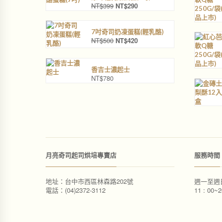
NT$
399
NT$
290
原
目
始
前
價
價
7吋奇司奶凍蛋糕(輕乳酪)
格
格
NT$
500
NT$
420
原
目
：
：
始
前
N
N
價
價
T
T
格
格
$
$
香吉士濃起士
：
：
NT$
780
3
2
N
N
9
9
T
T
9
0
$
$
。
。
5
4
0
2
0
0
。
。
月亮奇司起司烘培專賣店
服務時間
地址：台中市西區林森路202號
週一至週
電話：(04)2372-3112
11 : 00~2