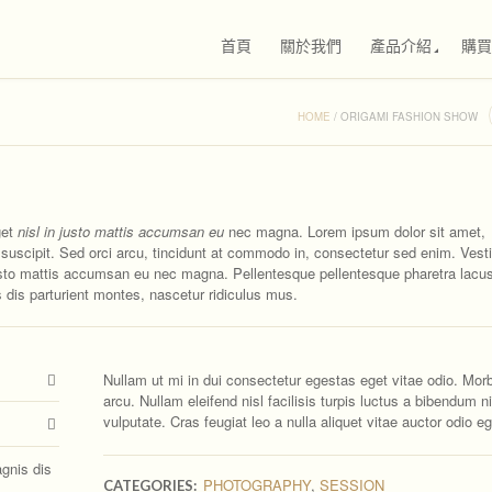
首頁
關於我們
產品介紹
購買
HOME
/
ORIGAMI FASHION SHOW
get
nisl in justo mattis accumsan eu
nec magna. Lorem ipsum dolor sit amet,
s suscipit. Sed orci arcu, tincidunt at commodo in, consectetur sed enim. Ves
in justo mattis accumsan eu nec magna. Pellentesque pellentesque pharetra lacu
 dis parturient montes, nascetur ridiculus mus.
Nullam ut mi in dui consectetur egestas eget vitae odio. Morbi
arcu. Nullam eleifend nisl facilisis turpis luctus a bibendum ni
vulputate. Cras feugiat leo a nulla aliquet vitae auctor odio e
gnis dis
PHOTOGRAPHY
,
SESSION
CATEGORIES: