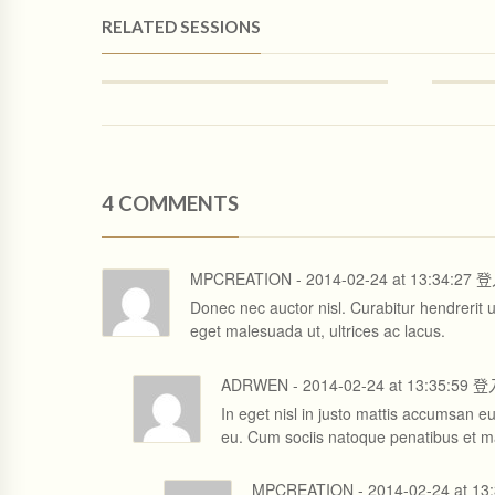
RELATED SESSIONS
4 COMMENTS
MPCREATION
-
2014-02-24
at
13:34:27
登
Donec nec auctor nisl. Curabitur hendrerit ul
eget malesuada ut, ultrices ac lacus.
ADRWEN
-
2014-02-24
at
13:35:59
登
In eget nisl in justo mattis accumsan e
eu. Cum sociis natoque penatibus et ma
MPCREATION
-
2014-02-24
at
13