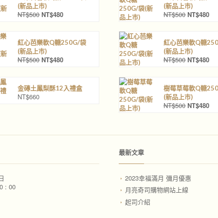
(新品上巿)
(新品上巿)
NT$
500
NT$
480
NT$
500
NT$
480
原
目
原
目
始
前
始
前
價
價
價
價
格
格
格
格
紅心芭樂軟Q糖250G/袋
紅心芭樂軟Q糖250
：
：
：
：
(新品上巿)
(新品上巿)
N
N
N
N
NT$
500
NT$
480
NT$
500
NT$
480
原
目
原
目
T
T
T
T
始
前
始
前
$
$
$
$
價
價
價
價
5
4
5
4
格
格
格
格
金磚土鳳梨酥12入禮盒
樹莓草莓軟Q糖250
0
8
0
8
：
：
：
：
NT$
660
(新品上巿)
0
0
0
0
N
N
N
N
NT$
500
NT$
480
原
目
。
。
。
。
T
T
T
T
始
前
$
$
$
$
價
價
5
4
5
4
格
格
0
8
0
8
：
：
0
0
0
0
N
N
最新文章
。
。
。
。
T
T
$
$
5
4
日
2023幸福滿月 彌月優惠
0
8
0 : 00
月亮奇司購物網站上線
0
0
起司介紹
。
。