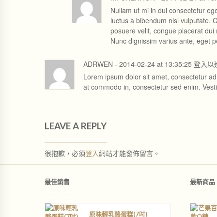
Nullam ut mi in dui consectetur eges
luctus a bibendum nisl vulputate. C
posuere velit, congue placerat dui r
Nunc dignissim varius ante, eget p
ADRWEN
-
2014-02-24
at
13:35:25
登入以
Lorem ipsum dolor sit amet, consectetur adipi
at commodo in, consectetur sed enim. Vestib
LEAVE A REPLY
很抱歉，必須
登入
網站才能發佈留言。
最佳銷售
最新商品
原味輕乳酪蛋糕(7吋)