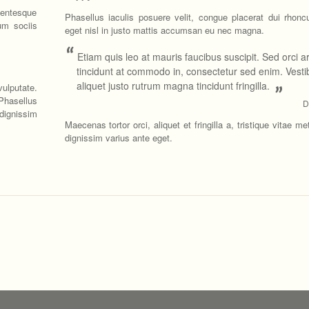
lentesque
Phasellus iaculis posuere velit, congue placerat dui rhonc
um sociis
eget nisl in justo mattis accumsan eu nec magna.
“
Etiam quis leo at mauris faucibus suscipit. Sed orci a
tincidunt at commodo in, consectetur sed enim. Vest
aliquet justo rutrum magna tincidunt fringilla.
vulputate.
”
 Phasellus
D
dignissim
Maecenas tortor orci, aliquet et fringilla a, tristique vitae m
dignissim varius ante eget.