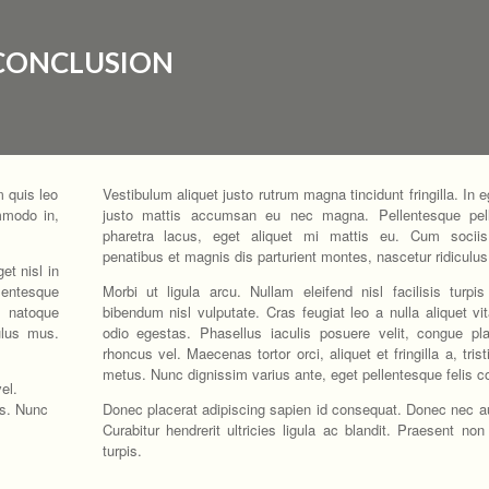
CONCLUSION
m quis leo
Vestibulum aliquet justo rutrum magna tincidunt fringilla. In eg
mmodo in,
justo mattis accumsan eu nec magna. Pellentesque pel
pharetra lacus, eget aliquet mi mattis eu. Cum socii
penatibus et magnis dis parturient montes, nascetur ridiculu
et nisl in
entesque
Morbi ut ligula arcu. Nullam eleifend nisl facilisis turpi
 natoque
bibendum nisl vulputate. Cras feugiat leo a nulla aliquet vi
ulus mus.
odio egestas. Phasellus iaculis posuere velit, congue pla
rhoncus vel. Maecenas tortor orci, aliquet et fringilla a, trist
metus. Nunc dignissim varius ante, eget pellentesque felis c
el.
tus. Nunc
Donec placerat adipiscing sapien id consequat. Donec nec au
Curabitur hendrerit ultricies ligula ac blandit. Praesent non
turpis.