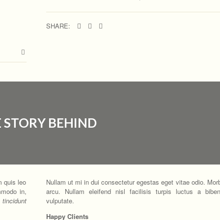
SHARE:
 STORY BEHIND
m quis leo
Nullam ut mi in dui consectetur egestas eget vitae odio. Morbi
mmodo in,
arcu. Nullam eleifend nisl facilisis turpis luctus a bibe
 tincidunt
vulputate.
Happy Clients