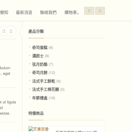
需知
最新消息
聯絡我們
購物車
產品分類
奇司蛋糕
(6)
濃起士
(8)
弦月奶酪
(7)
tibulum
奇司月餅
(12)
s, eget
法式手工餅乾
(9)
法式手工棉花糖
(0)
年節禮盒
(19)
 ut ligula
sl
gestas.
特價商品