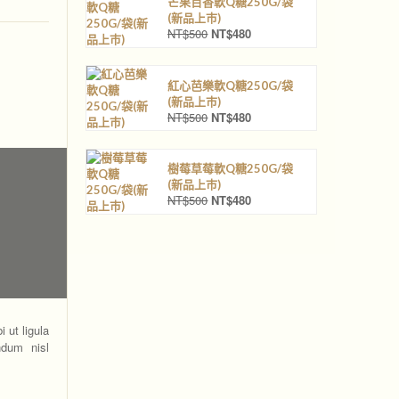
芒果百香軟Q糖250G/袋
(新品上巿)
NT$
500
NT$
480
原
目
始
前
價
價
格
格
紅心芭樂軟Q糖250G/袋
：
：
(新品上巿)
N
N
NT$
500
NT$
480
原
目
T
T
始
前
$
$
價
價
5
4
格
格
樹莓草莓軟Q糖250G/袋
0
8
：
：
(新品上巿)
0
0
N
N
NT$
500
NT$
480
原
目
。
。
T
T
始
前
$
$
價
價
5
4
格
格
0
8
：
：
0
0
N
N
。
。
T
T
$
$
 ut ligula
5
4
ndum nisl
0
8
0
0
。
。