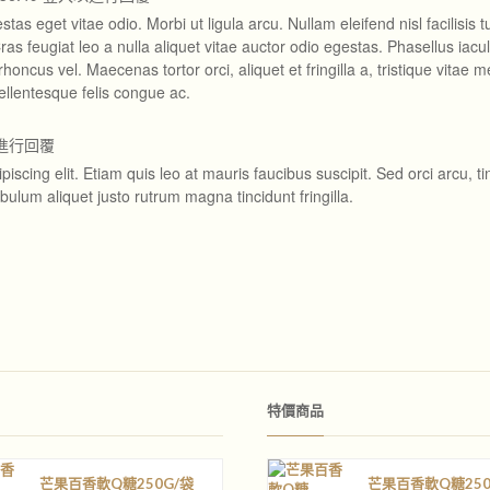
tas eget vitae odio. Morbi ut ligula arcu. Nullam eleifend nisl facilisis t
ras feugiat leo a nulla aliquet vitae auctor odio egestas. Phasellus iacul
honcus vel. Maecenas tortor orci, aliquet et fringilla a, tristique vitae m
ellentesque felis congue ac.
進行回覆
scing elit. Etiam quis leo at mauris faucibus suscipit. Sed orci arcu, ti
ulum aliquet justo rutrum magna tincidunt fringilla.
特價商品
芒果百香軟Q糖250G/袋
芒果百香軟Q糖250