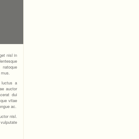
et nisl in
lentesque
s natoque
s mus.
s luctus a
tae auctor
cerat dui
ique vitae
ongue ac.
ctor nisl.
 vulputate