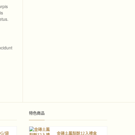
urpis
is
etus.
ncidunt
特色商品
G/袋
金磚土鳳梨酥12入禮盒