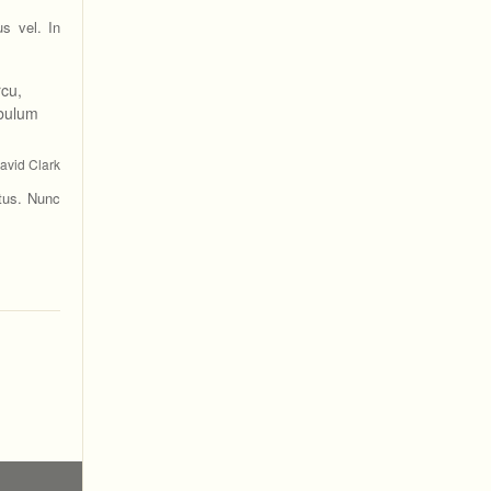
us vel. In
rcu,
ibulum
avid Clark
etus. Nunc