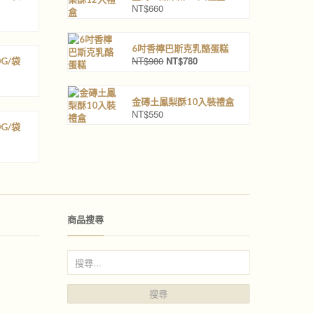
NT$
660
6吋香檸巴斯克乳酪蛋糕
NT$
980
NT$
780
G/袋
原
目
始
前
價
價
格
格
金磚土鳳梨酥10入裝禮盒
：
：
NT$
550
N
N
G/袋
T
T
$
$
9
7
8
8
0
0
。
。
商品搜尋